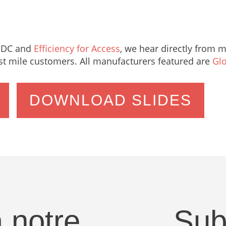
 GDC and
Efficiency for Access
, we hear directly from m
ast mile customers. All manufacturers featured are
Gl
DOWNLOAD SLIDES
 notre
Sub