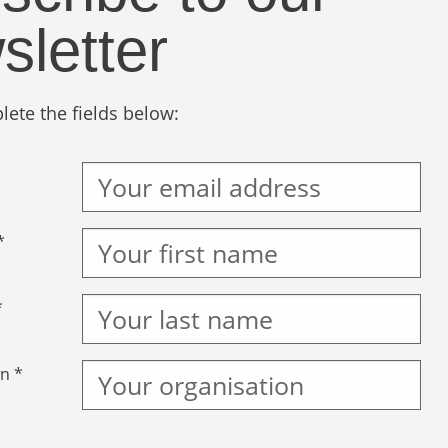
sletter
ete the fields below:
*
*
n *