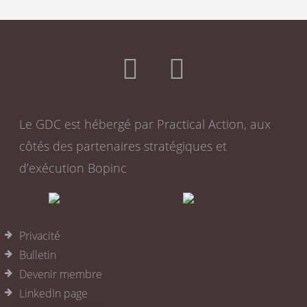
Le GDC est hébergé par Practical Action, aux
côtés des partenaires stratégiques et
d’exécution Bopinc
Privacité
Bulletin
Devenir membre
LinkedIn page