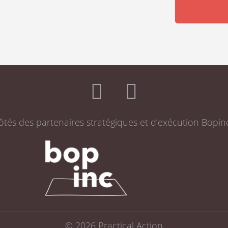
ôtés des partenaires stratégiques et d’exécution Bopin
© 2026
Practical Action