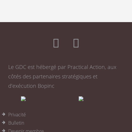
Le GDC est hébergé par Practical Action, aux
côtés des partenaires stratégiques et
d’exécution Bopinc
Privacité
Bulletin
Devenir membre