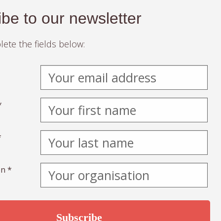
be to our newsletter
ete the fields below:
*
*
n *