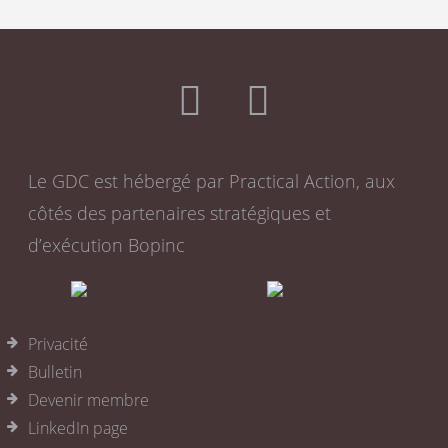
Le GDC est hébergé par Practical Action, aux
côtés des partenaires stratégiques et
d’exécution Bopinc
Privacité
Bulletin
Devenir membre
LinkedIn page