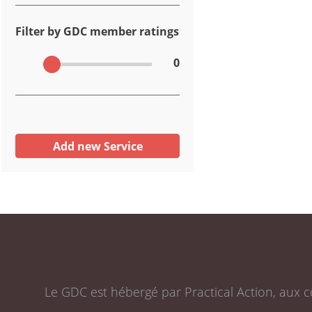
Filter by GDC member ratings
0
Add new Service
Le GDC est hébergé par Practical Action, aux c